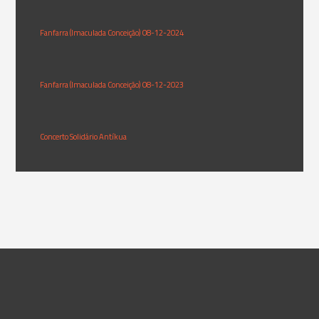
Fanfarra (Imaculada Conceição) 08-12-2024
Fanfarra (Imaculada Conceição) 08-12-2023
Concerto Solidário Antíkua